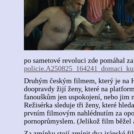
po sametové revoluci zde pomáhal za
policie.A250825_164241_domaci_ku
Druhým českým filmem, který je na Ho
doopravdy žijí ženy, které na platf
fanouškům jen uspokojení, nebo jim nah
Režisérka sleduje tři ženy, které hle
prvním filmovým nahlédnutím za opon
pornoprůmyslem. (Jelikož film běžel 
Za zmínku stojí zmínit dva iránské fi