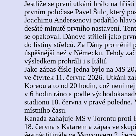
Jestliže se první utkání hrálo na hřiš
prvním poločase Pavel Šulc, který pos
Joachimu Andersenovi podařilo hlavou
desáté minutě prvního nastavení. Ten
se opakoval. Dánové stříleli jako prvn
do listiny střelců. Za Dány proměnil
úspěšnější než v Německu. Tehdy zača
výsledkem prohráli i s Itálií.
Jako zápas číslo jedna bylo na MS 2
ve čtvrtek 11. června 2026. Utkání za
Koreou a to od 20 hodin, což není nej
v 6 hodin ráno a podle východokanads
stadionu 18. června v pravé poledne
místního času.
Kanada zahajuje MS v Torontu proti 
18. června s Katarem a zápas ve skup
šestnáctifinále ve Vancouveru 2. čer