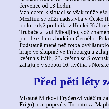
července od 13 hodin.
Vzhledem k situaci se však může vše
Mezitím se blíží nadstavba v České li
bodů, když prohrála v Hradci Králové
Trubače a faul Mbodjiho, což znamenal
pustil se do rozhodčího Černého. Poku
Podstatně méně než fotbalový šampion
hraje ve skupině ve Fribourgu a zaha
května s Itálií, 23. května se Sloven
zahajuje v sobotu 16. května s Norsk
Před pěti léty 
Vlastně Mirkovi Fryčerovi vděčím za t
Frigo) hrál poprvé v Torontu za Maple