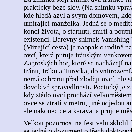
prakticky beze slov. (Na snímku vprav
kde hledá azyl a svým domovem, kde 
umírající manželka. Jedná se o medit
konci života, o stárnutí, smrti a poutn
existenci. Barevný snímek Vanishing
(Mizející cesta) je naopak o rodině p
ovcí, která putuje iránským venkove
Zagroských hor, které se nacházejí na
Iránu, Iráku a Turecka, do vnitrozemí
nemá ochranu před zloději ovcí, ale st
dovolává spravedlnosti. Poetický je z
kdy stádo ovcí prochází velkoměstem
ovce se ztratí v metru, jiné odjedou 
ale nakonec celá karavana projde mě
Velkou pozornost na festivalu sklidil
se jedná o dokument o třech doktorec