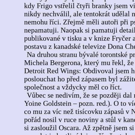
kdy Frigo vstřelil čtyři branky jsem
nikdy nechválil, ale tentokrát udělal 
nemohu říci. Zřejmě měli autoři při 
nepamatuji. Naopak si pamatuji deta
publikované v tisku a v knize Fryčer
postavu z kanadské televize Dona Ch
Na druhou stranu bývalé torontské pra
Michela Bergerona, který mu řekl, že
Detroit Red Wings: Obdivoval jsem ho
poslouchat ho před zápasem byl zážit
společnost a vždycky měl co říct.
Vůbec se nedivím, že se později dal
Yoine Goldstein – pozn. red.). O to v
co mu za víc než tisícovku zápasů v N
pořád nosil v ruce noviny a stůl v kan
si zasloužil Oscara. Až zpětně jsem s