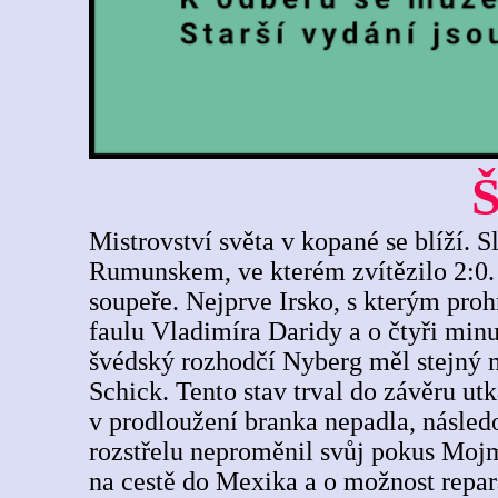
Š
Mistrovství světa v kopané se blíží. 
Rumunskem, ve kterém zvítězilo 2:0. 
soupeře. Nejprve Irsko, s kterým proh
faulu Vladimíra Daridy a o čtyři minu
švédský rozhodčí Nyberg měl stejný me
Schick. Tento stav trval do závěru ut
v prodloužení branka nepadla, násled
rozstřelu neproměnil svůj pokus Mojmí
na cestě do Mexika a o možnost repar