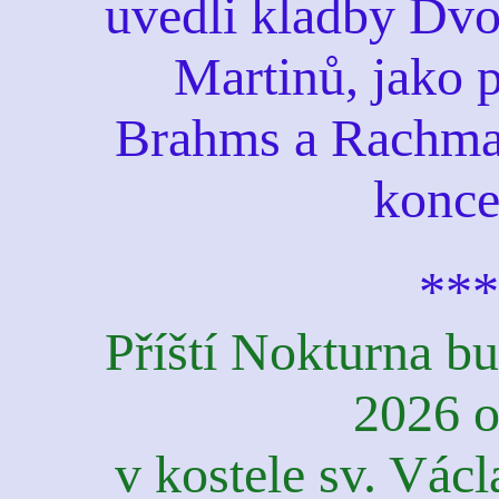
uvedli kladby Dvo
Martinů, jako 
Brahms a Rachman
konce
***
Příští Nokturna b
2026 o
v kostele sv. Vác