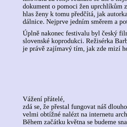
dokument o pomoci žen uprchlíkům z 
hlas ženy k tomu předčítá, jak autork
dálnice. Nejprve jedním směrem a po
Úplně nakonec festivalu byl český fil
slovenské koprodukci. Režisérka Barb
je právě zajímavý tím, jak zde mizí h
Vážení přátelé,
zdá se, že přestal fungovat náš dlouh
velmi obtížné nalézt na internetu ar
Během začátku května se budeme snaž