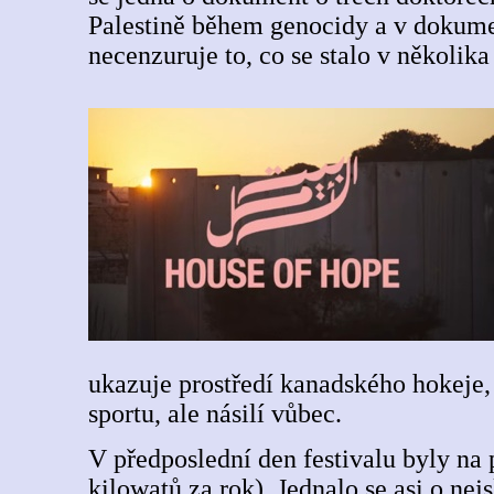
Palestině během genocidy a v dokume
necenzuruje to, co se stalo v několik
ukazuje prostředí kanadského hokeje, a
sportu, ale násilí vůbec.
V předposlední den festivalu byly na
kilowatů za rok). Jednalo se asi o nej