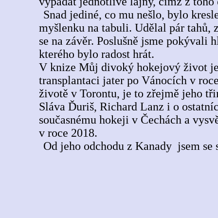
vypadat jednotlivé lajny, čímž z toho 
Snad jediné, co mu nešlo, bylo kresl
myšlenku na tabuli. Udělal pár tahů, 
se na závěr. Poslušně jsme pokývali h
kterého bylo radost hrát.
V knize Můj divoký hokejový život je 
transplantaci jater po Vánocích v r
životě v Torontu, je to zřejmě jeho tř
Sláva Ďuriš, Richard Lanz i o ostatní
současnému hokeji v Čechách a vysvět
v roce 2018.
Od jeho odchodu z Kanady jsem se s 