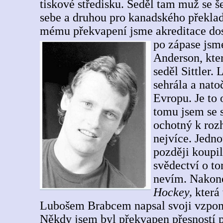
tiskové středisku. Seděl tam muž se š
sebe a druhou pro kanadského překlada
mému překvapení jsme akreditace dost
po zápase jsm
Anderson, kte
seděl Sittler.
sehrála a nato
Evropu. Je to 
tomu jsem se s
ochotný k rozh
nejvíce. Jedno
později koupil
svědectví o to
nevím. Nakone
Hockey,
která 
Lubošem Brabcem napsal svoji vzpom
Někdy jsem byl překvapen přesností p